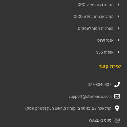
ממונה הגנת מידע DPO
מנהל אבטחת מידע CICO
מערכות ניטור לעסקים
אנטי וירוס
אופיס 365
יצירת קשר
077-8040307
support@start-now.co.il
המלאכה 23, כניסה ב', קומה 3, ראש העין (פארק אפק)
ניווט ב- WAZE