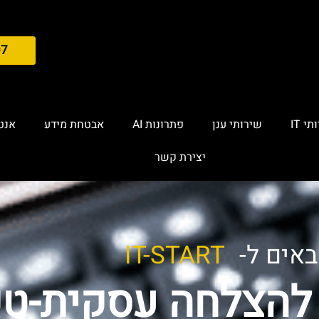
07
י IT
שירותי ענן
פתרונות AI
אבטחת מידע
אנטי
יצירת קשר
באים ל-
IT-START
להצלחה עסקית-טכנ