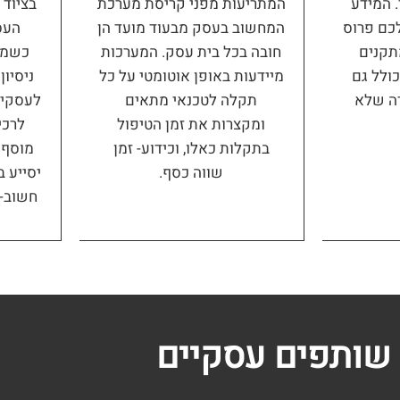
. המידע
המתריעות מפני קריסת מערכת
בציוד 
לכם פרוס
המחשוב בעסק מבעוד מועד הן
העס
תקנים
חובה בכל בית עסק. המערכות
כולל גם
מיידעות באופן אוטומטי על כל
ניסיו
רה שלא
תקלה לטכנאי מתאים
לעסקים,
ומקצרות את זמן הטיפול
לרכי
בתקלות כאלו, וכידוע- זמן
מוסף 
שווה כסף.
יסייע ב
חשוב- 
שותפים עסקיים