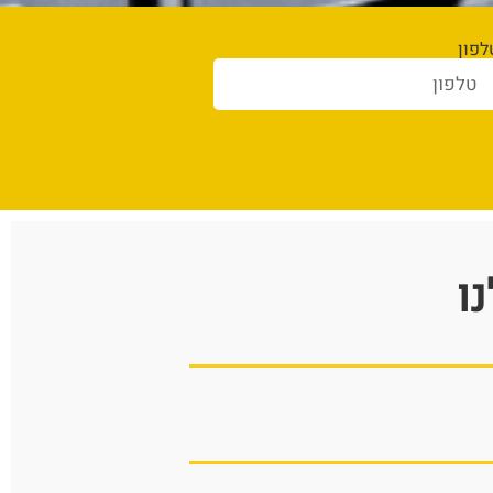
לפון
ו