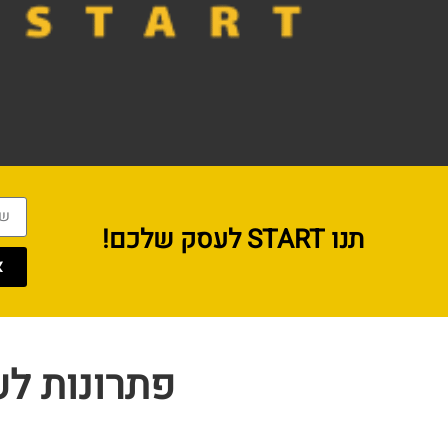
תנו START לעסק שלכם!
א
פתרונות ל