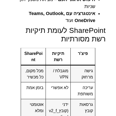
שניות
אינטגרציה עם Teams, Outlook,
OneDrive
ועוד
SharePoint לעומת תיקיות
רשת מסורתיות
פיצ'ר
תיקיות
SharePoi
רשת
nt
גישה
מוגבלת /
מכל מקום,
מרחוק
VPN
כל מכשיר
עריכה
לא אפשרי
בזמן אמת
משותפת
גרסאות
ידני
אוטומטי
קובץ
(קובץ_v2_f
ומלא