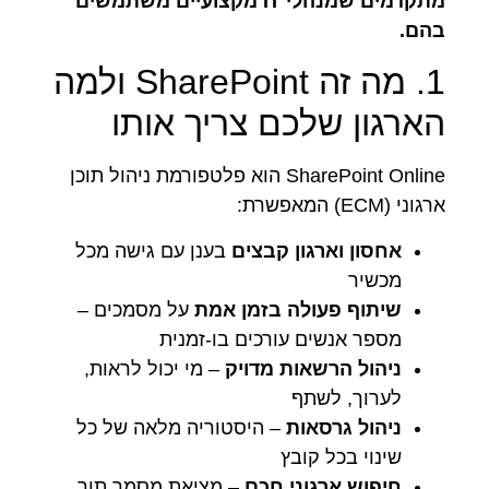
מתקדמים שמנהלי IT מקצועיים משתמשים
בהם.
1. מה זה SharePoint ולמה
הארגון שלכם צריך אותו
SharePoint Online הוא פלטפורמת ניהול תוכן
ארגוני (ECM) המאפשרת:
אחסון וארגון קבצים
בענן עם גישה מכל
מכשיר
שיתוף פעולה בזמן אמת
על מסמכים –
מספר אנשים עורכים בו-זמנית
ניהול הרשאות מדויק
– מי יכול לראות,
לערוך, לשתף
ניהול גרסאות
– היסטוריה מלאה של כל
שינוי בכל קובץ
חיפוש ארגוני חכם
– מציאת מסמך תוך