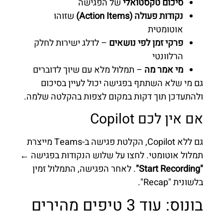
סיכום טקסטואלי
של הפגישה
נקודות פעולה (Action Items)
שזוהו
אוטומטית
פרקי זמן לפי נושאים
– לדלג ישירות לחלק
הרלוונטי
מי אמר מה
– תמלול מלא עם שיוך לדוברים
גם מי שלא השתתף בפגישה יכול לעיין בסיכום
ולהתעדכן תוך דקות במקום לצפות בהקלטה שלמה.
אם אין לכם Copilot
גם ללא Copilot, הקלטת פגישה ב-Teams מייצרת
תמלול אוטומטי. לחצו על שלוש הנקודות בפגישה ←
"Start Recording"
. לאחר הפגישה, התמלול זמין
בלשונית "Recap".
בונוס: עוד 3 טיפים מהירים