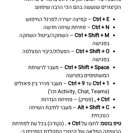
הקיצורים שנעשה בהם הכי הרבה שימוש:
Ctrl + E
– קפיצה ישירה לסרגל החיפוש
Ctrl + N
– פתיחת שיחה חדשה
Ctrl + Shift + M
– השתקה/ביטול השתקה
בפגישה
Ctrl + Shift + O
– הפעלת/כיבוי המצלמה
בפגישה
Ctrl + Shift + Space
– מעבר לרשימת
המשתתפים בפגישה
Ctrl + 1
עד
Ctrl + 9
– מעבר מהיר בין פאנלים
(Activity, Chat, Teams וכו')
Ctrl + ,
(פסיק) – פתיחת הגדרות
Alt + Shift + C
– מעבר לתיבת השיחה
הנוכחית
טיפ בונוס:
לחצו על
Ctrl + .
(נקודה) בכל עת לפתיחת
הרשימה המלאה של קיצורי המקלדת הזמינים ב-