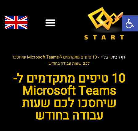
פתח סרגל נגישות
פתרונות AI
שירותי ענן
אופיס 365
יצירת קשר
אבטחת מידע
אנטי וירוס
שירותי IT
שירותי מחשוב לעסקים
דף הבית
»
בלוג
»
10 טיפים מתקדמים ל-Microsoft Teams שיחסכו
לכם שעות עבודה בחודש
10 טיפים מתקדמים ל-
Microsoft Teams
שיחסכו לכם שעות
עבודה בחודש