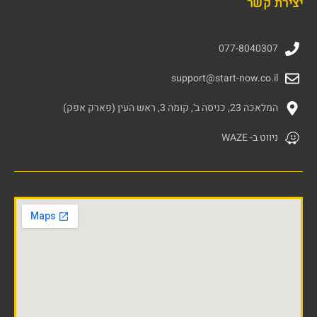
יצירת קשר
077-8040307
support@start-now.co.il
המלאכה 23, כניסה ב', קומה 3, ראש העין (פארק אפק)
ניווט ב- WAZE