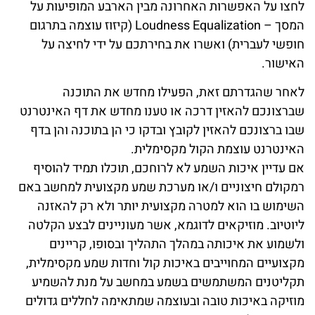
לחצו על האפשרות האחרונה מבין הארבע המופיעות על
המסך – Loudness Equalization (קיזוז עוצמה בתרגום
חופשי לעברית) ואשרו את בחירתכם על ידי לחיצה על
האישור.
לאחר שהגדרתם זאת, הפעילו מחדש את התוכנה
שברצונכם להאזין דרכה או טענו מחדש את דף האינטרנט
שבו ברצונכם להאזין לקובץ ובדקו כי הן בתוכנה והן בדף
האינטרנט עוצמת הקול מקסימלית.
אם עדיין איכות השמע לא לרוחכם, תוכלו תמיד להוסיף
רמקולם חיצוניים ו/או מערכת שמע מקצועית למחשב באם
השימוש בו הוא למטרה מקצועית יותר ולא רק להאזנה
ליוטיוב. מוזיקאים לדוגמא, אשר מעוניינים לבצע הקלטה
ולשמוע את איכותה במהלך התהליך ובסופו, קריינים
מקצועיים המחוייבים באיכות קול וחדות שמע מקסימלית,
תקליטנים המשתמשים בשמע במחשב על מנת להשמיע
מוזיקה באיכות טובה ובעוצמה שמתאימה לחללים גדולים