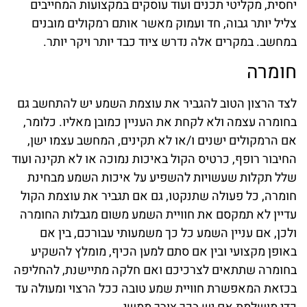
יחסית, מקליטי תכנים ועוד עוסקים במקצועות המחייבים
צליל יותר גבוה, חד ועמוק מאשר אותם רמקולים מובנים
במחשב. במקרים אלה נדרש ציוד כבד יותר ויקר יותר.
חומרה
לצד הרצון הטוב להגביר את עוצמת השמע יש להתחשב גם
בחומרה עצמה ולא לקחת את העניין כמובן מאליו. כלומר,
אם הרמקולים ישנים ו/או לא תקינים, המחשב עצמו ישן,
החיבור רופף, כרטיס הקול באיכות נמוכה או לא תקינה ועוד
שלל תקלות שעשויות להשפיע על איכות השמע מבחינת
חומרה, כל פעולה שתנקטו, גם אם תגביר את עוצמת הקול
עדיין לא תמקסם את חוויית השמע משום מגבלות החומרה
ולכן, אם עניין השמע כל כך משמעותי עבורכם, בין אם
באופן מקצועי ובין אם סתם למען הכיף, מומלץ להשקיע
בחומרה שתתאים לצרכיכם ואם חלקה מתיישנת, להחליפה
בכזאת המאפשרת חוויית שמע טובה ככל הרצוי ומעולה עד