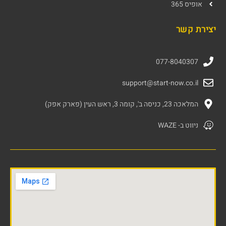
אופיס 365
יצירת קשר
077-8040307
support@start-now.co.il
המלאכה 23, כניסה ב', קומה 3, ראש העין (פארק אפק)
ניווט ב- WAZE