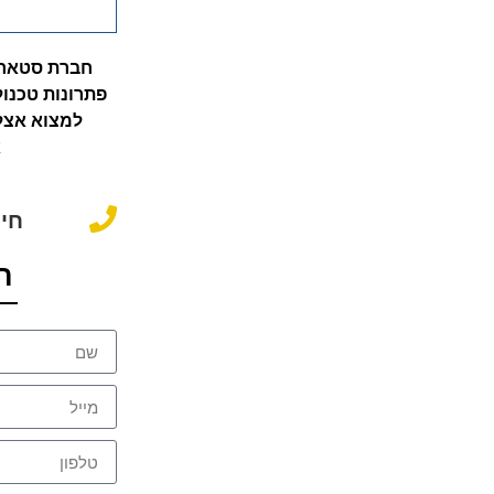
חברת סטארט
פתרונות טכנול
למצוא אצל
א
חייגו
ה