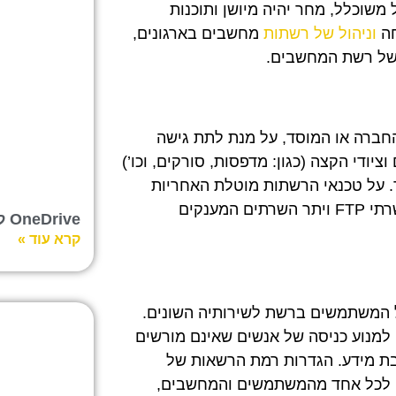
משוכלל, מחר יהיה מיושן ותוכנות
חה
וניהול של רשתות
מחשבים בארגונים,
 של רשת המחשבים.
החברה או המוסד, על מנת לתת גישה
ודי הקצה (כגון: מדפסות, סורקים, וכו’)
. על טכנאי הרשתות מוטלת האחריות
להגדרת התקנים שיתופיים: שרתי קבצים, שרתי דואר, שרתי FTP ויתר השרתים המענקים
OneDrive לעומת Google Drive
קרא עוד »
ל המשתמשים ברשת לשירותיה השונים.
מנוע כניסה של אנשים שאינם מורשים
יבת מידע. הגדרות רמת הרשאות של
ה לכל אחד מהמשתמשים והמחשבים,