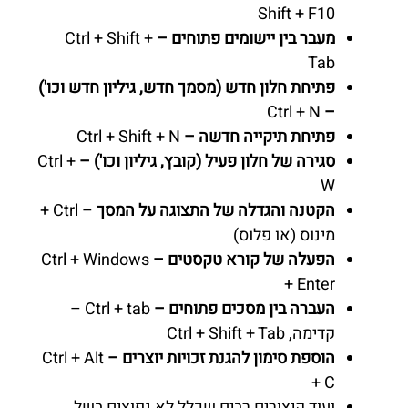
Shift + F10
מעבר בין יישומים פתוחים –
Ctrl + Shift +
Tab
פתיחת חלון חדש (מסמך חדש, גיליון חדש וכו')
Ctrl + N
–
פתיחת תיקייה חדשה –
Ctrl + Shift + N
סגירה של חלון פעיל (קובץ, גיליון וכו') –
Ctrl +
W
הקטנה והגדלה של התצוגה על המסך
– Ctrl +
מינוס (או פלוס)
הפעלה של קורא טקסטים –
Ctrl + Windows
+ Enter
העברה בין מסכים פתוחים –
Ctrl + tab –
קדימה, Ctrl + Shift + Tab
הוספת סימון להגנת זכויות יוצרים –
Ctrl + Alt
+ C
ועוד קיצורים רבים שכלל לא נפוצים בשל