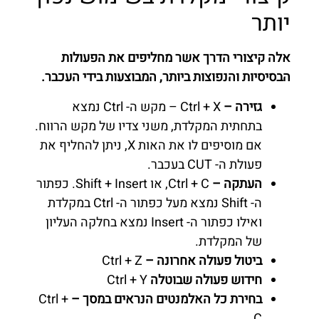
יותר
אלה קיצורי הדרך אשר מחליפים את הפעולות
הבסיסיות והנפוצות ביותר, המבוצעות בידי העכבר.
גזירה –
Ctrl + X – מקש ה- Ctrl נמצא
בתחתית המקלדת, משני צדיו של מקש הרווח.
אם מוסיפים לו את האות X, ניתן להחליף את
פעולת ה- CUT בעכבר.
העתקה –
Ctrl + C, או Shift + Insert. כפתור
ה- Shift נמצא מעל כפתור ה- Ctrl במקלדת
ואילו כפתור ה- Insert נמצא בחלקה העליון
של המקלדת.
ביטול פעולה אחרונה –
Ctrl + Z
חידוש פעולה שבוטלה
Ctrl + Y
בחירת כל האלמנטים הנראים במסך –
Ctrl +
C