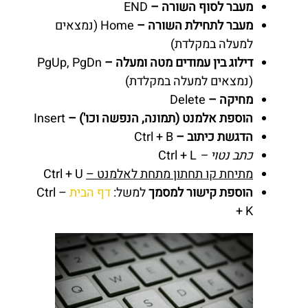
מעבר לסוף השורה –
END
מעבר לתחילת השורה –
Home (נמצאים
למעלה במקלדת)
דילוג בין עמודים מטה ומעלה –
PgUp, PgDn
(נמצאים למעלה במקלדת)
מחיקה –
Delete
הוספת אלמנט (תמונה, הנפשה וכו') –
Insert
הדגשת כיתוב –
Ctrl + B
כתב נטוי –
Ctrl + L
מתיחת קו תחתון מתחת לאלמנט –
Ctrl + U
הוספת קישור למסמך
למשל:
דף הבית
– Ctrl
+ K