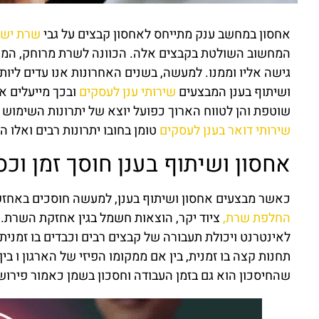
אחסון במחשב ענק מתייחס לאחסון קבצים על גבי
שרת יש
המחשוב השולטת בקבצים אלה. הכוונה לשרת מרוחק, המ
גישה אליו וממנו. למעשה, בשנים האחרונות אנו עדים ליותר
ושיתוף בענן המבצעים
שירותי ענן לעסקים
ובכך מייעלים א
שוטפת והן לטווח הארוך כפועל יוצא של יתרונות השימוש בש
שירותי דואר בענן לעסקים
טומן בחובו יתרונות רבים ואלו ה
אחסון ושיתוף בענן חוסך זמן וכס
כאשר מבצעים אחסון ושיתוף בענן, למעשה חוסכים באחזק
החלפת שרת,
ציוד יקר, הוצאות חשמל בגין אחזקת השרת.
לאינטרנט ויכולת תעבורה של קבצים רבים וכבדים בו זמנית 
תחנות קצה בו זמנית, בין אם ממקומו הפיזי של הארגון ו ב
שהחיסכון הוא גם בזמן העבודה וחסכון בשמן כאמור פירוש