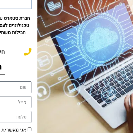
חברת סטארט שי
טכנולוגיים לעס
חבילות משתלמ
חייג
ה
אני מאשר/ת 