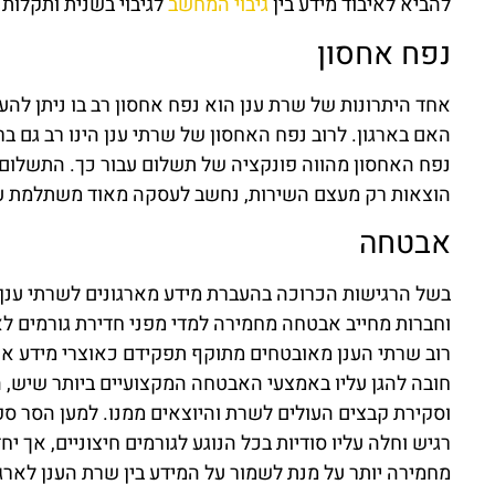
להביא לאיבוד מידע בין
גיבוי המחשב
לגיבוי בשנית ותקלות
נפח אחסון
אחד היתרונות של שרת ענן הוא נפח אחסון רב בו ניתן להע
האם בארגון. לרוב נפח האחסון של שרתי ענן הינו רב גם 
נפח האחסון מהווה פונקציה של תשלום עבור כך. התשלום י
הוצאות רק מעצם השירות, נחשב לעסקה מאוד משתלמת עבו
אבטחה
בשל הרגישות הכרוכה בהעברת מידע מארגונים לשרתי ענן, א
וחברות מחייב אבטחה מחמירה למדי מפני חדירת גורמים לא 
רוב שרתי הענן מאובטחים מתוקף תפקידם כאוצרי מידע אך 
חובה להגן עליו באמצעי האבטחה המקצועיים ביותר שיש, הוו
וסקירת קבצים העולים לשרת והיוצאים ממנו. למען הסר ספק
רגיש וחלה עליו סודיות בכל הנוגע לגורמים חיצוניים, אך 
מחמירה יותר על מנת לשמור על המידע בין שרת הענן לארגו