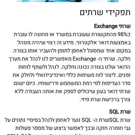
תפקידי שרתים
שרתי Exchange
כ98% מהתקשורת שעוברת במשרד או מחוצה לו עוברת
באמצעות דואר אלקטרוני. מידע זה רצוי שיהיה מנוהל
במקום אחד שמסוגל לאחסן לתזמן ולהעביר אותו בצורה
חלקה. שרתי ה- Exchange מאפשרים לנו לנהל את מערך
הדואר שלנו בצורה נכונה וחלקה. לנהל ולשתף לוחות
זמנים. ליצור לוח משימות כללי ואינדיבידואלי ולחלק את
סדר העדיפות לפי רמת המשתמש ודרישותיו. כיום ישנם
שרתי דואר בענן שיכולים לספק את אותה העבודה ללא
צורך ברכישת שרת פיזי.
שרת SQL
שרת SQLשרת ה- SQL נועד לאחסן ולנהל בסיסיי נתונים על
גבי חומרה חזקה ובכך לאפשר ביצוע של מספר פעולות