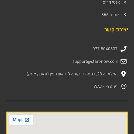
אנטי וירוס
אופיס 365
יצירת קשר
077-8040307
support@start-now.co.il
המלאכה 23, כניסה ב', קומה 3, ראש העין (פארק אפק)
ניווט ב- WAZE