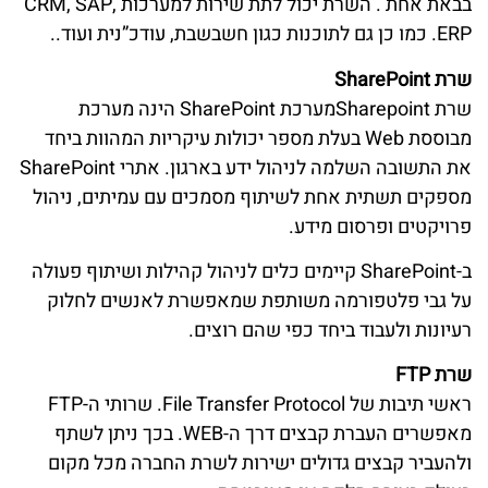
בבאת אחת . השרת יכול לתת שירות למערכות CRM, SAP,
ERP. כמו כן גם לתוכנות כגון חשבשבת, עודכ”נית ועוד..
שרת SharePoint
שרת Sharepointמערכת SharePoint הינה מערכת
מבוססת Web בעלת מספר יכולות עיקריות המהוות ביחד
את התשובה השלמה לניהול ידע בארגון. אתרי SharePoint
מספקים תשתית אחת לשיתוף מסמכים עם עמיתים, ניהול
פרויקטים ופרסום מידע.
ב-SharePoint קיימים כלים לניהול קהילות ושיתוף פעולה
על גבי פלטפורמה משותפת שמאפשרת לאנשים לחלוק
רעיונות ולעבוד ביחד כפי שהם רוצים.
שרת FTP
ראשי תיבות של File Transfer Protocol. שרותי ה-FTP
מאפשרים העברת קבצים דרך ה-WEB. בכך ניתן לשתף
ולהעביר קבצים גדולים ישירות לשרת החברה מכל מקום