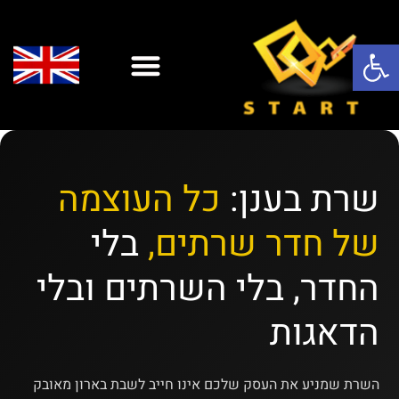
פתח סרגל נגישות
שירותי ענן
אופיס 365
יצירת קשר
אבטחת מידע
אנטי וירוס
שירותי IT
שירותי מחשוב לעסקים
שרת בענן:
כל העוצמה
של חדר שרתים,
בלי
החדר, בלי השרתים ובלי
הדאגות
השרת שמניע את העסק שלכם אינו חייב לשבת בארון מאובק