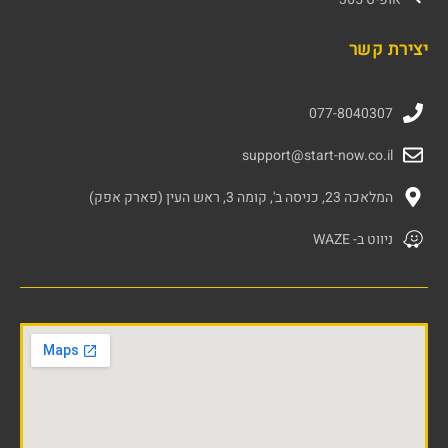
יצירת קשר
077-8040307
support@start-now.co.il
המלאכה 23, כניסה ב', קומה 3, ראש העין (פארק אפק)
ניווט ב- WAZE