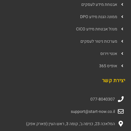
אבטחת מידע לעסקים
ממונה הגנת מידע DPO
מנהל אבטחת מידע CICO
מערכות ניטור לעסקים
אנטי וירוס
אופיס 365
יצירת קשר
077-8040307
support@start-now.co.il
המלאכה 23, כניסה ב', קומה 3, ראש העין (פארק אפק)