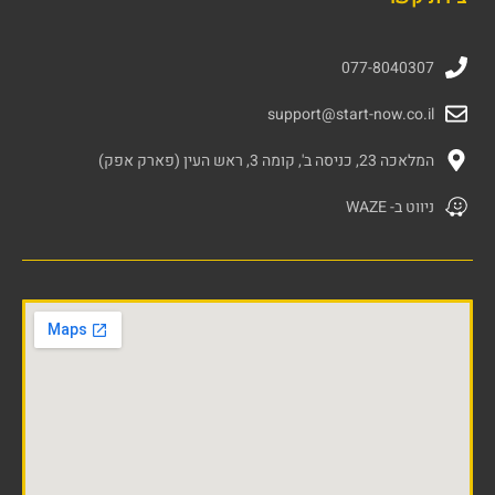
077-8040307
support@start-now.co.il
המלאכה 23, כניסה ב', קומה 3, ראש העין (פארק אפק)
ניווט ב- WAZE