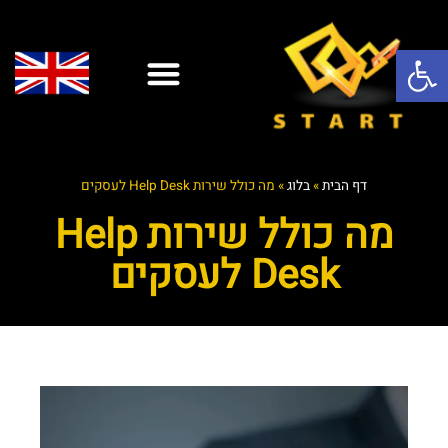
פתח סרגל נגישות
פתרונות AI
שירותי ענן
אופיס 365
יצירת קשר
אבטחת מידע
אנטי וירוס
שירותי IT
שירותי מחשוב לעסקים
דף הבית
»
בלוג
»
מה כולל שירות Help Desk לעסקים
מה כולל שירות Help
Desk לעסקים