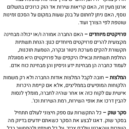
ארגון מעין זה, האם קריאות שירות אד הוק כרוכים בתשלום
נוסף, האם ניתן לחתום על בנק שעות במקום על הסכם זמינות
שוטפת לפי הצורך ועוד.
פרויקטים מיוחדים –
האם החברה אמורה ו/או יכולה מבחינה
מקצועית להרים פרויקטים מיוחדים כגון: הנחת תשתיות
תקשורת להקים מערכת ניטור ובקרה, הטמעת תוכנות,
החלפת תשתיות ובאילו היקפים של פרויקטים היא מסוגלת
לעמוד כחברה הן מבחינת ידע וניסיון והן מבחינת כוח אדם.
המלצות –
חובה לקבל המלצות אודות החברה ולא רק משמות
הלקוחות המופיעים בממליצים, אלא אם קיימת היכרות
אישית עם לקוח כזה או אחר שהיה לחברה, מומלץ לנסות
להבין דרכו את אופי השירות, רמת השירות וכו'.
סקר שוק –
כל התקשרות עם ספק חיצוני לעולם תתחיל
בסקר שוק. דאגו לבצע את הסקר כשאתם יודעים בדיוק מה
השירות שהארגון שלכם צריך, על כל סעיפיו ולהתחשב בכל