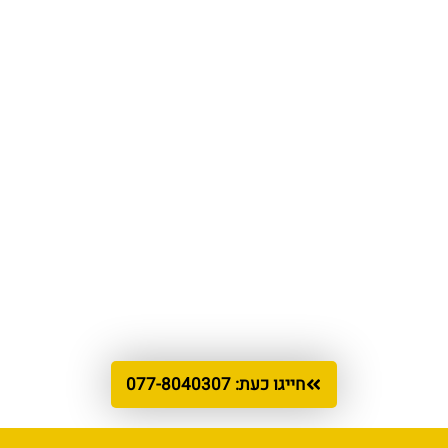
ותפעוליים ואף להותיר את העסק מושבת.
איך אנחנו נכנסים לתמונה? התפקיד שלנו הוא להציע לכם
שירותי IT לעסקים קטנים המותאמים כמו כפפה לעסק.
בנינו את סל השירותים שלנו בהתאמה לעסקים בישראל,
מתוך מטרה להעניק מעטפת שירותים מלאה ומספקת תחת
קורת גג אחת.
אפשר לומר שאנחנו shop One stop לתמיכה אפקטיבית
במערך המחשוב שלכם. נשמח לאפשר גם לעסק שלכם
להתנהל על מי מנוחות ולעבוד חכם, יעיל ורגוע יותר.
חייגו כעת: 077-8040307