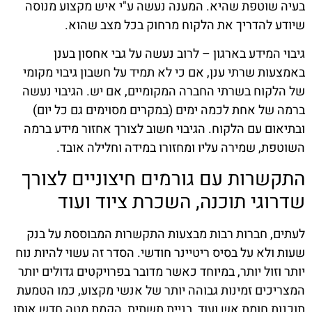
בעיה שוטפת שהיא. המענה נעשה ע"י איש מקצוע מנוסה
שיודע להדריך את הלקוח מרחוק בכל מצב שהוא.
גיבוי המידע בארגון – לרוב נעשה על גבי אחסון בענן
באמצעות שרתי ענן, אם כי לא תמיד על חשבון גיבוי מקומי
של הלקוח בשרתי החברה המקומיים, אם יש. הגיבוי נעשה
ברמה של אחת לכמה ימים (במקרים מסוימים גם כל יום)
ובתיאום עם הלקוח. הגיבוי חשוב לצורך אחזור מידע ברמה
השוטפת, שמירה עליו ומחזורו במידה וחלילה אובד.
התקשרות עם גורמים חיצוניים לצורך
שדרוגי תוכנה, השכרת ציוד ועוד
לעתים, חברות רבות מבצעות התקשרות המבוססת על בנק
שעות ולא על בסיס ריטיינר חודשי. הסדר זה עשוי להיות נוח
יותר וזול יותר, במיוחד כאשר מדובר בפרויקטים גדולים יותר
המצריכים זמינות גבוהה יותר של אנשי מקצוע, כמו הטמעת
תוכנות חומת אש ועוד, בניית תשתית, הקמת מטה חדש אותו