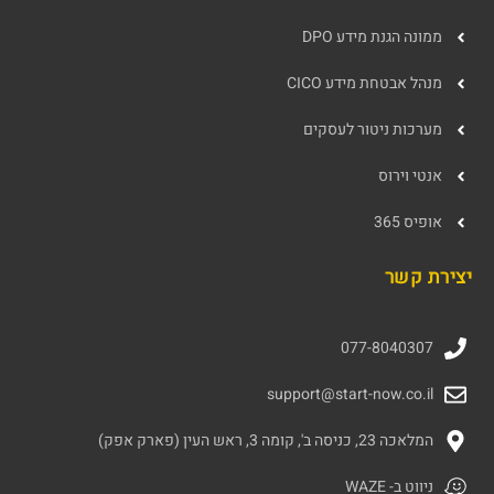
ממונה הגנת מידע DPO
מנהל אבטחת מידע CICO
מערכות ניטור לעסקים
אנטי וירוס
אופיס 365
יצירת קשר
077-8040307
support@start-now.co.il
המלאכה 23, כניסה ב', קומה 3, ראש העין (פארק אפק)
ניווט ב- WAZE