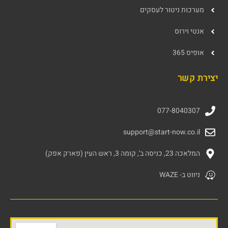
מערכות ניטור לעסקים
אנטי וירוס
אופיס 365
יצירת קשר
077-8040307
support@start-now.co.il
המלאכה 23, כניסה ב', קומה 3, ראש העין (פארק אפק)
ניווט ב- WAZE