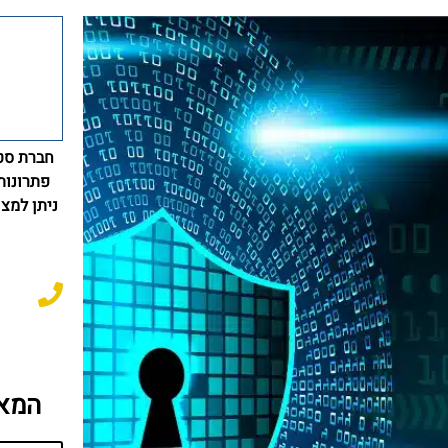
חברת סט
פתרונות 
ניתן למצ
המא