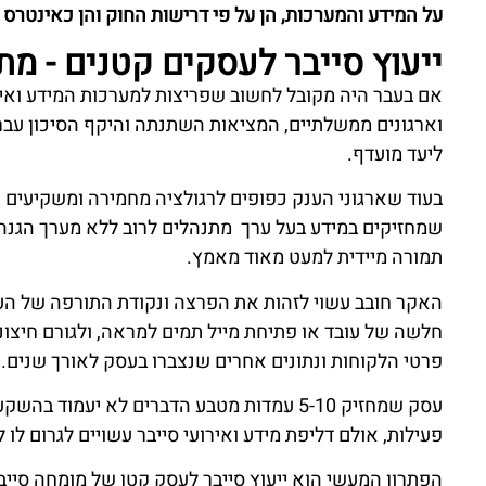
על המידע והמערכות, הן על פי דרישות החוק והן כאינטרס
ייעוץ סייבר לעסקים קטנים - מת
אם בעבר היה מקובל לחשוב שפריצות למערכות המידע ואירו
וארגונים ממשלתיים, המציאות השתנתה והיקף הסיכון עב
ליעד מועדף.
בעוד שארגוני הענק כפופים לרגולציה מחמירה ומשקיעים 
שמחזיקים במידע בעל ערך מתנהלים לרוב ללא מערך הגנה
תמורה מיידית למעט מאוד מאמץ.
האקר חובב עשוי לזהות את הפרצה ונקודת התורפה של הע
חלשה של עובד או פתיחת מייל תמים למראה, ולגורם חיצונ
פרטי הלקוחות ונתונים אחרים שנצברו בעסק לאורך שנים.
עסק שמחזיק 5-10 עמדות מטבע הדברים לא יעמ
פעילות, אולם דליפת מידע ואירועי סייבר עשויים לגרום לו 
הפתרון המעשי הוא ייעוץ סייבר לעסק קטן של מומחה סי