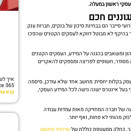
 עסקי ראשון במעלה.
גוננים חכם
עי סייבר הם בבחינת סיכון של בנקים, חברות ענק
ר בהיקף לא מבוטל דווקא לעסקים הקטנים שהפכו
הון ומשאבים בהגנה על המידע, העסקים הקטנים
 מסודר, חשופים לפריצה ומספקים להאקרים
איך לש
סק בקלות יחסית: מחשב אחד שלא עודכן, סיסמה
Office 365 א
י בעל אינטרס ישנה גישה לכל המידע העסקי,
קרא עוד
וד בהשקעה של חברה המחזיקה מאות עמדות עבודה
לנזק מהותי לא פחות, ואף יותר.
יבר, כחלק ממעטפת כוללת של
שירותי מחשוב