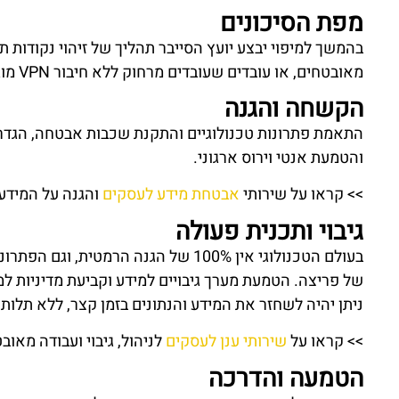
מפת הסיכונים
בהמשך למיפוי יבצע יועץ הסייבר תהליך של זיהוי נקודות 
מאובטחים, או עובדים שעובדים מרחוק ללא חיבור VPN מוגן, וידיר מפת סיכונים הנדרשים לטיפול.
הקשחה והגנה
התאמת פתרונות טכנולוגיים והתקנת שכבות אבטחה, הגדר
והטמעת אנטי וירוס ארגוני.
>> קראו על שירותי
אבטחת מידע לעסקים
והגנה על המידע 
גיבוי ותכנית פעולה
בעולם הטכנולוגי אין 100% של הגנה הרמט
של פריצה. הטמעת מערך גיבויים למידע וקביעת מדיניות ל
ניתן יהיה לשחזר את המידע והנתונים בזמן קצר, ללא תלו
>> קראו על
שירותי ענן לעסקים
לניהול, גיבוי ועבודה מאו
הטמעה והדרכה