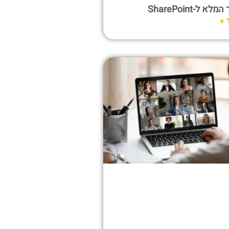
א ל-SharePoint
 »